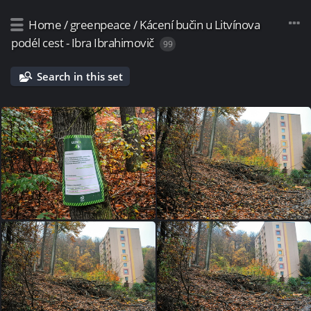
Home
/
greenpeace
/
Kácení bučin u Litvínova
podél cest - Ibra Ibrahimovič
99
Search in this set