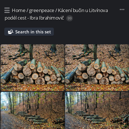
Home
/
greenpeace
/
Kácení bučin u Litvínova
podél cest - Ibra Ibrahimovič
99
Search in this set